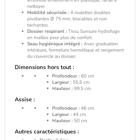
amovible entièrement en plastique, facile à
nettoyer.
Mobilité sécurisée :
4 roulettes doubles
pivotantes Ø 75 mm, blocables et non
tachantes.
Dossier respirant :
Tissu Sunsure hydrofuge
en mailles pour plus de confort.
Seau hygiénique intégré :
Avec graduation
intérieure, fermeture hermétique et rangement
du couvercle au dossier.
Dimensions hors tout :
Profondeur :
60 cm.
Largeur :
55,5 cm.
Hauteur :
99,5 cm.
Assise :
Profondeur :
46 cm.
Largeur :
44 cm.
Hauteur :
50 cm.
Autres caractéristiques :