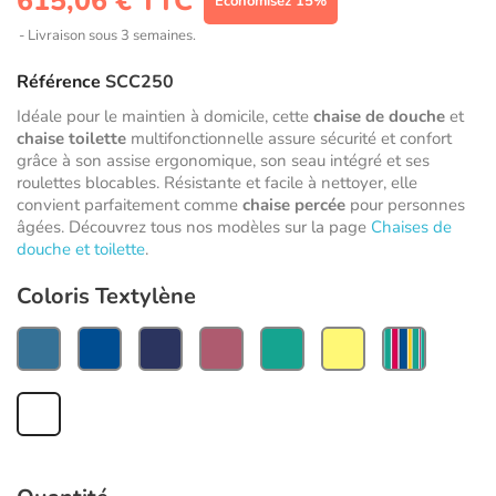
615,06 € TTC
Économisez 15%
Livraison sous 3 semaines.
Référence
SCC250
Idéale pour le maintien à domicile, cette
chaise de douche
et
chaise toilette
multifonctionnelle assure sécurité et confort
grâce à son assise ergonomique, son seau intégré et ses
roulettes blocables. Résistante et facile à nettoyer, elle
convient parfaitement comme
chaise percée
pour personnes
âgées. Découvrez tous nos modèles sur la page
Chaises de
douche et toilette
.
Coloris Textylène
Bleu
Bleu
Bleu
Vieux-
Laguna
Jaune
Confetti
Clair
Foncé
rose
Blanc