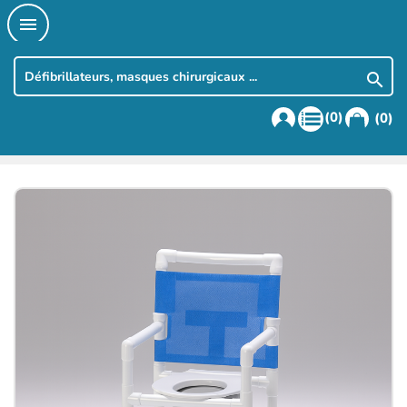


(0)
(0)