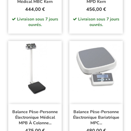
Médical MBC Kern
MPD Kern
Prix
Prix
444,00 €
456,00 €
Livraison sous 7 jours
Livraison sous 7 jours
ouvrés.
ouvrés.
Balance Pèse-Personne
Balance Pèse-Personne
Électronique Médical
Électronique Bariatrique
MPB À Colonne...
MPC...
Prix
Prix
475,00 €
480,00 €