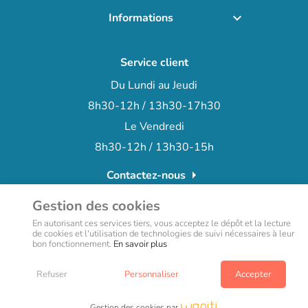
Informations

Service client
Du Lundi au Jeudi
8h30-12h / 13h30-17h30
Le Vendredi
8h30-12h / 13h30-15h
arrow_right
Contactez-nous
+33 (0)3 66 72 15 78
phone
Gestion des cookies
En autorisant ces services tiers, vous acceptez le dépôt et la lecture
de cookies et l'utilisation de technologies de suivi nécessaires à leur
bon fonctionnement.
En savoir plus
Refuser
Personnaliser
Accepter
Copyright © teamalex-medical technologies 2022- site web réalisé
par l’agence Wapiti
Gestion des cookies par