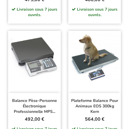
Livraison sous 7 jours
Livraison sous 7 jours
ouvrés.
ouvrés.
Balance Pèse-Personne
Plateforme Balance Pour
Électronique
Animaux EOS 300kg
Professionnelle MPS...
Kern
Prix
Prix
492,00 €
564,00 €
Livraison sous 7 jours
Livraison sous 7 jours