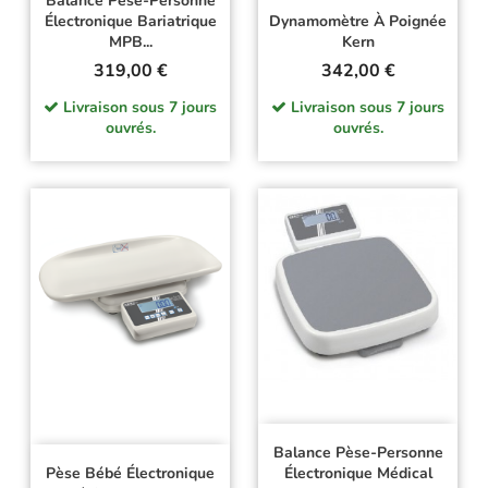
Balance Pèse-Personne
Électronique Bariatrique
Dynamomètre À Poignée
MPB...
Kern
Prix
Prix
319,00 €
342,00 €
Livraison sous 7 jours
Livraison sous 7 jours
ouvrés.
ouvrés.
Balance Pèse-Personne
Pèse Bébé Électronique
Électronique Médical