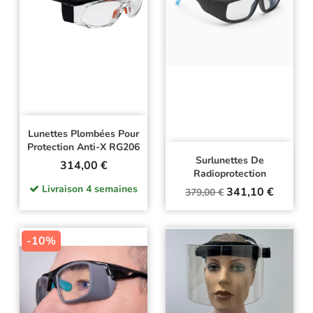
Lunettes Plombées Pour
Protection Anti-X RG206
Surlunettes De
Prix
314,00 €
Radioprotection
Livraison 4 semaines
Prix
Prix
341,10 €
379,00 €
de
base
-10%