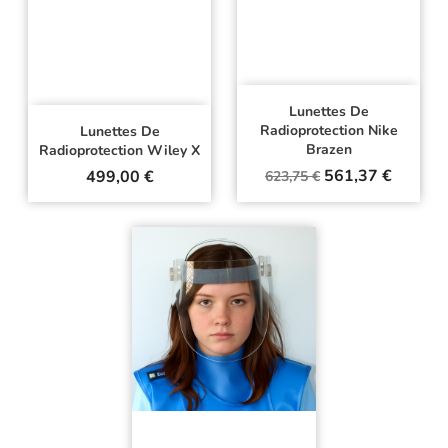
Lunettes De
Radioprotection Nike
Lunettes De
Brazen
Radioprotection Wiley X
Prix
Prix
Prix
561,37 €
499,00 €
623,75 €
de
base