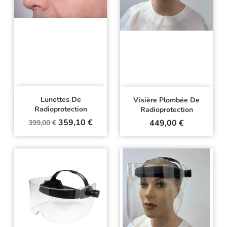
Lunettes De
Visière Plombée De
Radioprotection
Radioprotection
Prix
Prix
359,10 €
Prix
449,00 €
399,00 €
de
base