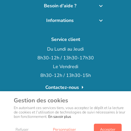
Besoin d'aide ?

Informations

Service client
Du Lundi au Jeudi
8h30-12h / 13h30-17h30
Le Vendredi
8h30-12h / 13h30-15h
arrow_right
Contactez-nous
+33 (0)3 66 72 15 78
phone
Gestion des cookies
En autorisant ces services tiers, vous acceptez le dépôt et la lecture
de cookies et l'utilisation de technologies de suivi nécessaires à leur
bon fonctionnement.
En savoir plus
Refuser
Personnaliser
Accepter