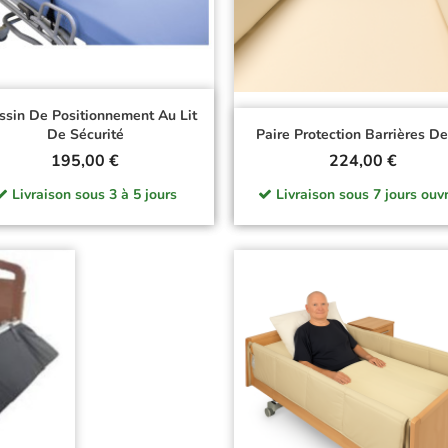
ssin De Positionnement Au Lit
De Sécurité
Paire Protection Barrières De
Prix
Prix
195,00 €
224,00 €
Livraison sous 3 à 5 jours
Livraison sous 7 jours ouvr