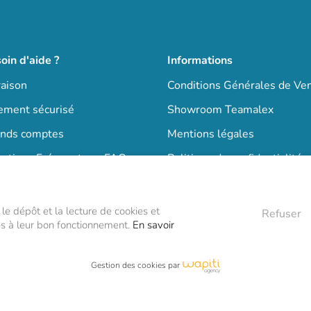
oin d'aide ?
Informations
raison
Conditions Générales de Ve
ement sécurisé
Showroom Teamalex
nds comptes
Mentions légales
stions Fréquentes - FAQ
Politique de confidentialité
 sommes nous ?
 le dépôt et la lecture de cookies et
Refuser
res à leur bon fonctionnement.
En savoir
Gestion des cookies par
par l’agence Wapiti