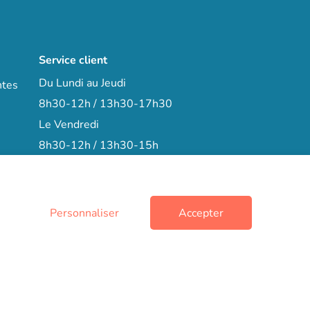
Service client
Du Lundi au Jeudi
ntes
8h30-12h / 13h30-17h30
Le Vendredi
8h30-12h / 13h30-15h
arrow_right
Contactez-nous
+33 (0)3 66 72 15 78
phone
Personnaliser
Accepter