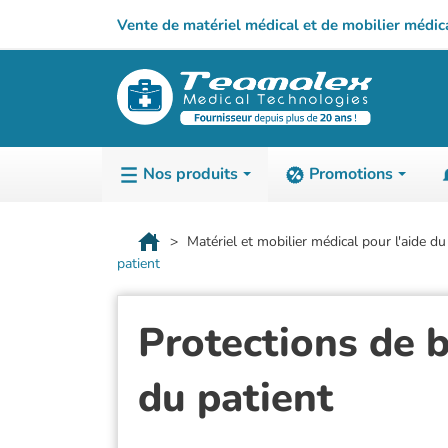
Vente de matériel médical et de mobilier médic
Nos produits
Promotions
TABLES D'E
3-A-D
Matériel et mobilier médical pour l'aide d
patient
Généraliste
3B Scientific
Gynécologie
ADE
Protections de b
Kinésithérapie
Airex
ORL
Aivia
du patient
Pédiatrie
Alltion
Podologie
Ambu