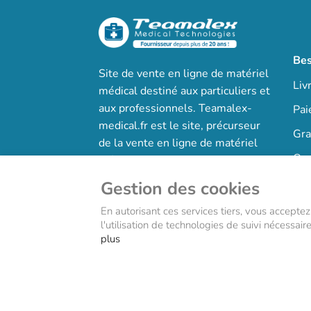
Bes
Site de vente en ligne de matériel
Liv
médical destiné aux particuliers et
aux professionnels. Teamalex-
Pai
medical.fr est le site, précurseur
Gra
de la vente en ligne de matériel
Que
médical.
Qui
Gestion des cookies
En autorisant ces services tiers, vous acceptez
l'utilisation de technologies de suivi nécessai
plus
Copyright © teamalex-medical technologies 2022- site web réalisé 