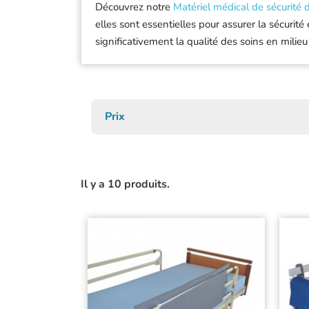
Découvrez notre
Matériel médical de sécurité 
Prélèvement
Artromot
elles sont essentielles pour assurer la sécurit
Spa / Esthétis
Baseline
significativement la qualité des soins en milieu
Vétérinaire
Beurer
Autres spécial
Braun
C2S
Ca-Mi
Prix
Carina Medica
Carpenter
Chattanooga
Il y a 10 produits.
Charder
Colson
Comed
David
De Boissy
Defibtech