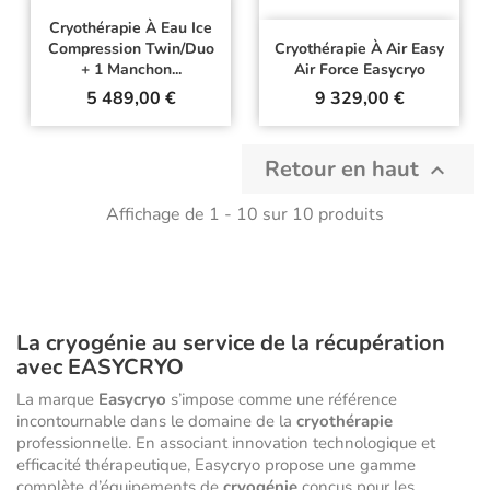
Cryothérapie À Eau Ice
Compression Twin/Duo
Cryothérapie À Air Easy
+ 1 Manchon...
Air Force Easycryo
Prix
Prix
5 489,00 €
9 329,00 €
Retour en haut

Affichage de 1 - 10 sur 10 produits
La cryogénie au service de la récupération
avec EASYCRYO
La marque
Easycryo
s’impose comme une référence
incontournable dans le domaine de la
cryothérapie
professionnelle. En associant innovation technologique et
efficacité thérapeutique, Easycryo propose une gamme
complète d’équipements de
cryogénie
conçus pour les