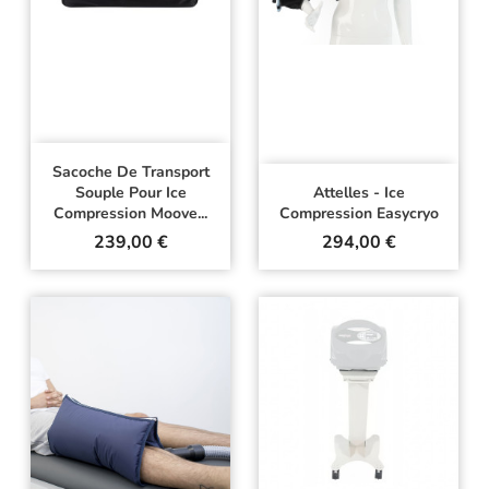
Sacoche De Transport
Souple Pour Ice
Attelles - Ice
Compression Moove...
Compression Easycryo
Prix
Prix
239,00 €
294,00 €