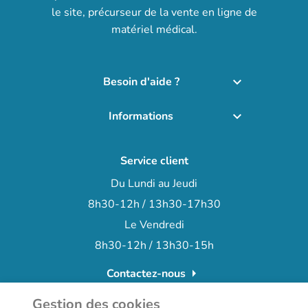
le site, précurseur de la vente en ligne de
matériel médical.
Besoin d'aide ?

Informations

Service client
Du Lundi au Jeudi
8h30-12h / 13h30-17h30
Le Vendredi
8h30-12h / 13h30-15h
arrow_right
Contactez-nous
+33 (0)3 66 72 15 78
phone
Gestion des cookies