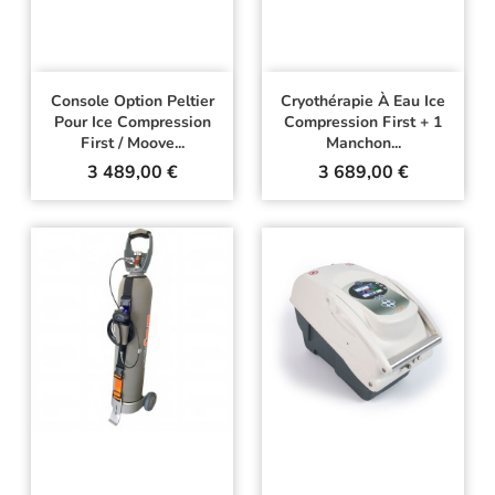
Console Option Peltier
Cryothérapie À Eau Ice
Pour Ice Compression
Compression First + 1
First / Moove...
Manchon...
Prix
Prix
3 489,00 €
3 689,00 €