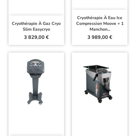
Cryothérapie À Eau Ice
Cryothérapie À Gaz Cryo
Compression Moove + 1
Slim Easycryo
Manchon...
Prix
Prix
3 829,00 €
3 989,00 €