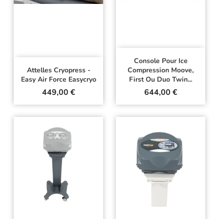
Console Pour Ice
Attelles Cryopress -
Compression Moove,
Easy Air Force Easycryo
First Ou Duo Twin...
Prix
Prix
449,00 €
644,00 €