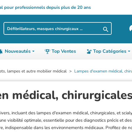
al pour professionnels depuis plus de 20 ans

Nouveautés
Top Ventes
Top Catégories
XAMEN
E-H
CHARIOTS ET GUÉRIDONS
I-M
LOGISTIQUE
N-SA
ts, lampes et autre mobilier médical
Lampes d'examen médical, chirur
Easycryo
Chariots de douche
Illuco
Armoires à lin
Naggura
médical, chirurgicales,
Ecopostural
Chariots informatiques
Innov SA
Armoires à ph
Netti
Edan
Chariots à linge
Insausti
Chariots à lin
Neurotrac
Electronica
Chariots à médicaments
Invacare
Chariots rolls
Nike
ivers, incluant des lampes d'examen médical, chirurgicales, et scial
Elite Bags
Chariots modulaires
Jamar
Paniers et bac
Nonin
une visibilité optimale, essentielle pour des diagnostics précis et d
Erler Zimmer
Chariots de petit déjeuner
Kenex
Rayonnages
Omron
re, indispensable dans les environnements médicaux. Profitez de no