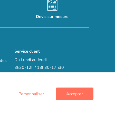
Devis sur mesure
Service client
Du Lundi au Jeudi
ntes
8h30-12h / 13h30-17h30
Le Vendredi
8h30-12h / 13h30-15h
arrow_right
Contactez-nous
Personnaliser
Accepter
+33 (0)3 66 72 15 78
phone