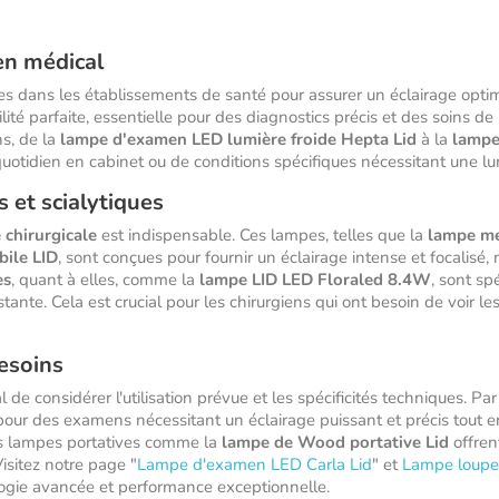
en médical
s dans les établissements de santé pour assurer un éclairage optima
ilité parfaite, essentielle pour des diagnostics précis et des soins 
s, de la
lampe d'examen LED lumière froide Hepta Lid
à la
lampe
quotidien en cabinet ou de conditions spécifiques nécessitant une lu
s et scialytiques
 chirurgicale
est indispensable. Ces lampes, telles que la
lampe mé
bile LID
, sont conçues pour fournir un éclairage intense et focalisé,
es
, quant à elles, comme la
lampe LID LED Floraled 8.4W
, sont s
nte. Cela est crucial pour les chirurgiens qui ont besoin de voir les
esoins
al de considérer l'utilisation prévue et les spécificités techniques.
our des examens nécessitant un éclairage puissant et précis tout e
s lampes portatives comme la
lampe de Wood portative Lid
offren
isitez notre page "
Lampe d'examen LED Carla Lid
" et
Lampe loupe
logie avancée et performance exceptionnelle.