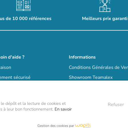
us de 10 000 références
Meilleurs prix garanti
oin d'aide ?
Informations
raison
Conditions Générales de Ve
ement sécurisé
Showroom Teamalex
nds comptes
Mentions légales
stions Fréquentes - FAQ
Politique de confidentialité
 le dépôt et la lecture de cookies et
Refuser
 sommes nous ?
res à leur bon fonctionnement.
En savoir
Gestion des cookies par