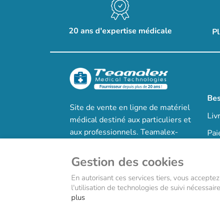
20 ans d'expertise médicale
Pl
Bes
Site de vente en ligne de matériel
Liv
médical destiné aux particuliers et
aux professionnels. Teamalex-
Pai
medical.fr est le site, précurseur
Gra
de la vente en ligne de matériel
Gestion des cookies
Que
médical.
En autorisant ces services tiers, vous acceptez
Qui
l'utilisation de technologies de suivi nécessai
plus