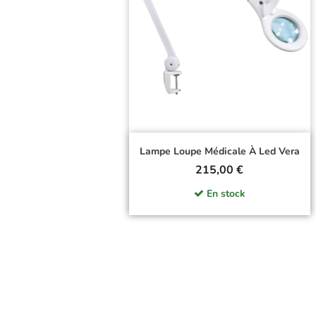
Doctor Life
Lampe Loupe Médicale À Led Vera
Prix
215,00 €
En stock