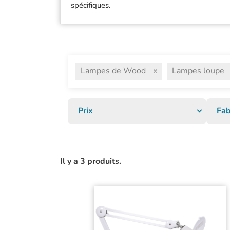
spécifiques.
Prélèvement
Artromot
Spa / Esthétis
Baseline
Vétérinaire
Beurer
Autres spécial
Braun
C2S
Lampes de Wood
Lampes loupe
x
Ca-Mi
Carina Medica
Prix
Fab
Carpenter
Chattanooga
Charder
Colson
Il y a 3 produits.
Comed
David
De Boissy
Defibtech