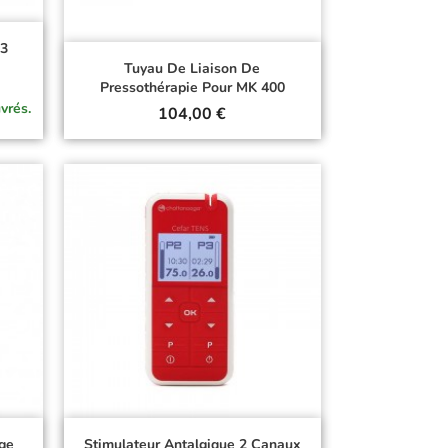
E3
Tuyau De Liaison De
Pressothérapie Pour MK 400
vrés.
Prix
104,00 €
ge
Stimulateur Antalgique 2 Canaux