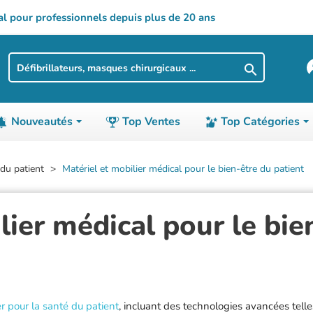
al pour professionnels depuis plus de 20 ans

Nouveautés
Top Ventes
Top Catégories
XAMEN
E-H
CHARIOTS ET GUÉRIDONS
I-M
LOGISTIQUE
N-SA
 du patient
Matériel et mobilier médical pour le bien-être du patient
Easycryo
Chariots de douche
Illuco
Armoires à lin
Naggura
lier médical pour le bie
Ecopostural
Chariots informatiques
Innov SA
Armoires à ph
Netti
Edan
Chariots à linge
Insausti
Chariots à lin
Neurotrac
Electronica
Chariots à médicaments
Invacare
Chariots rolls
Nike
Elite Bags
Chariots modulaires
Jamar
Paniers et bac
Nonin
Erler Zimmer
Chariots de petit déjeuner
Kenex
Rayonnages
Omron
er pour la santé du patient
, incluant des technologies avancées tell