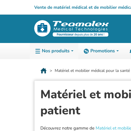
Vente de matériel médical et de mobilier médic
Nos produits
Promotions
TABLES D'E
3-A-D
Matériel et mobilier médical pour la santé
Généraliste
3B Scientific
Matériel et mobi
Gynécologie
ADE
Kinésithérapie
Airex
patient
ORL
Aivia
Pédiatrie
Alltion
Podologie
Ambu
Découvrez notre gamme de
Matériel et mobili