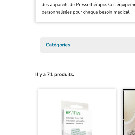
Prélèvement
Artromot
des appareils de Pressothérapie. Ces équipemen
personnalisées pour chaque besoin médical.
Spa / Esthétis
Baseline
Vétérinaire
Beurer
Autres spécial
Braun
C2S
Catégories
Ca-Mi
Carina Medica
Carpenter
Il y a 71 produits.
Chattanooga
Charder
Colson
Comed
David
De Boissy
Defibtech