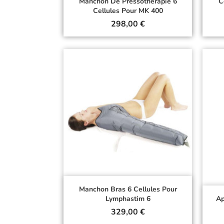
Manchon De Pressothérapie 6
C
Cellules Pour MK 400
Prix
298,00 €
Manchon Bras 6 Cellules Pour
Lymphastim 6
Ap
Prix
329,00 €