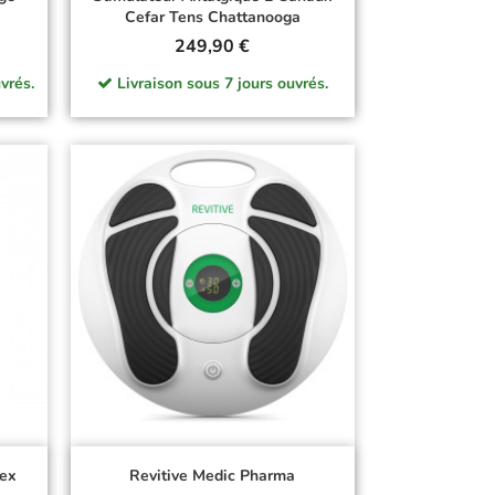
Cefar Tens Chattanooga
Prix
249,90 €
vrés.
Livraison sous 7 jours ouvrés.
pex
Revitive Medic Pharma