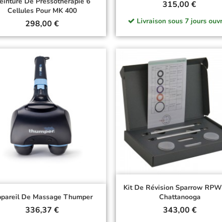
einture De Pressothérapie 6
Prix
315,00 €
Cellules Pour MK 400
Livraison sous 7 jours ouvr
Prix
298,00 €
Kit De Révision Sparrow RPW
pareil De Massage Thumper
Chattanooga
Prix
Prix
336,37 €
343,00 €