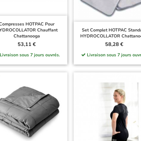
Compresses HOTPAC Pour
YDROCOLLATOR Chauffant
Set Complet HOTPAC Stand
Chattanooga
HYDROCOLLATOR Chattano
Prix
Prix
53,11 €
58,28 €
Livraison sous 7 jours ouvrés.
Livraison sous 7 jours ouvr