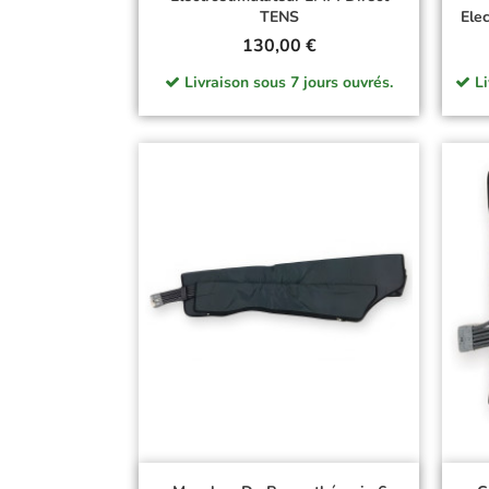
TENS
Ele
Prix
130,00 €
Livraison sous 7 jours ouvrés.
Li