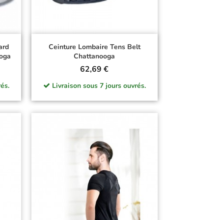
ard
Ceinture Lombaire Tens Belt
oga
Chattanooga
Prix
62,69 €
és.
Livraison sous 7 jours ouvrés.