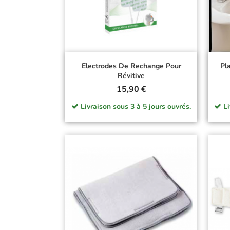
Doctor Life
Electrodes De Rechange Pour
Pl
Révitive
Prix
15,90 €
Livraison sous 3 à 5 jours ouvrés.
Li