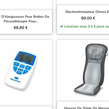
Electrostimulateur Omron 
e D'élargisseurs Pour Bottes De
Prix
89,00 €
Pressothérapie Pour...
Livraison sous 3 à 5 jours ou
Prix
88,80 €
Housse De Siège De Massa