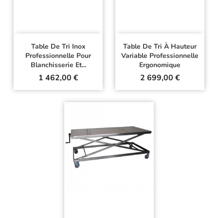
Table De Tri Inox
Table De Tri À Hauteur
Professionnelle Pour
Variable Professionnelle
Blanchisserie Et...
Ergonomique
Prix
Prix
1 462,00 €
2 699,00 €