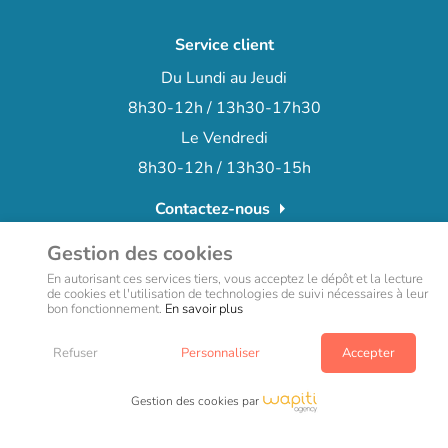
Service client
Du Lundi au Jeudi
8h30-12h / 13h30-17h30
Le Vendredi
8h30-12h / 13h30-15h
arrow_right
Contactez-nous
+33 (0)3 66 72 15 78
phone
Gestion des cookies
En autorisant ces services tiers, vous acceptez le dépôt et la lecture
de cookies et l'utilisation de technologies de suivi nécessaires à leur
bon fonctionnement.
En savoir plus
Refuser
Personnaliser
Accepter
Copyright © teamalex-medical technologies 2022- site web réalisé
par l’agence Wapiti
Gestion des cookies par