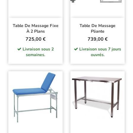
Table De Massage Fixe
Table De Massage
À 2 Plans
Pliante
Prix
Prix
725,00 €
739,00 €
Livraison sous 2
Livraison sous 7 jours
semaines.
ouvrés.