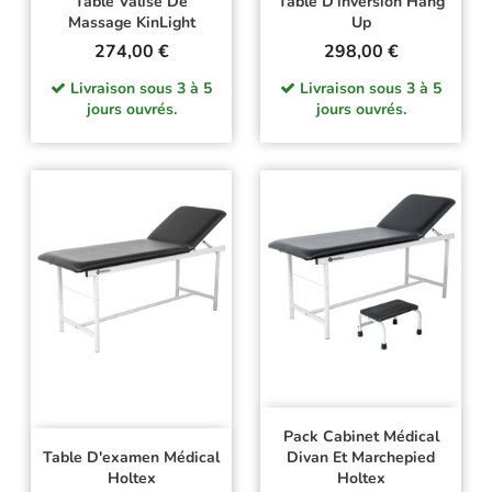
Table Valise De
Table D'inversion Hang
Massage KinLight
Up
Prix
Prix
274,00 €
298,00 €
Livraison sous 3 à 5
Livraison sous 3 à 5
jours ouvrés.
jours ouvrés.
Pack Cabinet Médical
Table D'examen Médical
Divan Et Marchepied
Holtex
Holtex