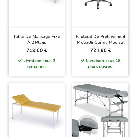
Table De Massage Fixe
Fauteuil De Prélèvement
À 2 Plans
Prelia08 Carina Medical
Prix
Prix
719,00 €
724,80 €
Livraison sous 2
Livraison sous 15
semaines.
jours ouvrés.