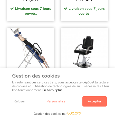
799,00 €
799,00 €
Livraison sous 7 jours
Livraison sous 7 jours
ouvrés.
ouvrés.
Gestion des cookies
En autorisant ces services tiers, vous acceptez le dépôt et la lecture
de cookies et l'utilisation de technologies de suivi nécessaires à leur
bon fonctionnement.
En savoir plus
Table À Inversion
Fauteuil D'esthétisme
Ecopostural
Multifonctions Alexia
Refuser
Personnaliser
Accepter
Prix
Prix
799,00 €
799,00 €
Gestion des cookies par