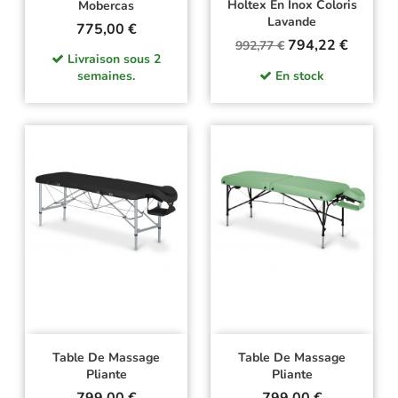
Holtex En Inox Coloris
Mobercas
Lavande
Prix
775,00 €
Prix
Prix
794,22 €
992,77 €
Livraison sous 2
de
semaines.
En stock
base
Table De Massage
Table De Massage
Pliante
Pliante
Prix
Prix