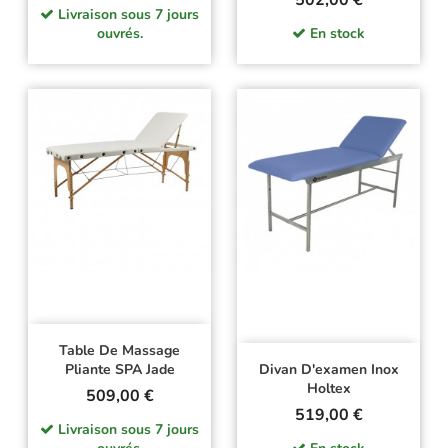
502,00 €
Livraison sous 7 jours
ouvrés.
En stock
Table De Massage
Pliante SPA Jade
Divan D'examen Inox
Holtex
Prix
509,00 €
Prix
519,00 €
Livraison sous 7 jours