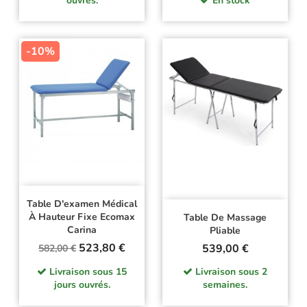
ouvrés.
En stock
-10%
Table D'examen Médical
À Hauteur Fixe Ecomax
Table De Massage
Carina
Pliable
Prix
Prix
523,80 €
Prix
539,00 €
582,00 €
de
Livraison sous 15
Livraison sous 2
base
jours ouvrés.
semaines.