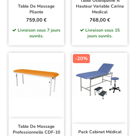
Table Ostéopathe À
Table De Massage
Hauteur Variable Carina
Pliante
Medical
Prix
Prix
759,00 €
768,00 €
Livraison sous 7 jours
Livraison sous 15
ouvrés.
jours ouvrés.
-20%
Table De Massage
Pack Cabinet Médical
Professionnelle CDF-10