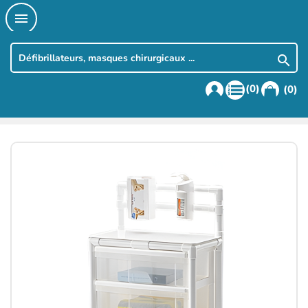


(0)
(0)