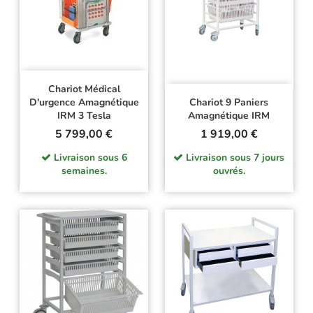
Chariot Médical
D'urgence Amagnétique
Chariot 9 Paniers
IRM 3 Tesla
Amagnétique IRM
Prix
Prix
5 799,00 €
1 919,00 €
Livraison sous 6
Livraison sous 7 jours
semaines.
ouvrés.