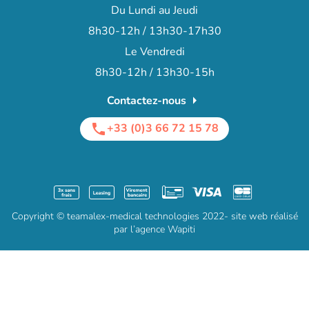
Du Lundi au Jeudi
8h30-12h / 13h30-17h30
Le Vendredi
8h30-12h / 13h30-15h
arrow_right
Contactez-nous
+33 (0)3 66 72 15 78
phone
Copyright © teamalex-medical technologies 2022- site web réalisé
par l’agence Wapiti