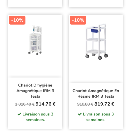
-10%
-10%
Chariot D'hygiène
Amagnétique IRM 3
Chariot Amagnétique En
Tesla
Résine IRM 3 Tesla
Prix
Prix
Prix
Prix
914,76 €
819,72 €
1 016,40 €
910,80 €
de
de
Livraison sous 3
Livraison sous 3
base
base
semaines.
semaines.