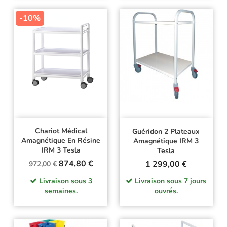
-10%
Chariot Médical
Guéridon 2 Plateaux
Amagnétique En Résine
Amagnétique IRM 3
IRM 3 Tesla
Tesla
Prix
Prix
874,80 €
Prix
1 299,00 €
972,00 €
de
Livraison sous 3
Livraison sous 7 jours
base
semaines.
ouvrés.