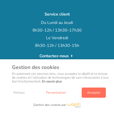
Service client
Du Lundi au Jeudi
8h30-12h / 13h30-17h30
Le Vendredi
8h30-12h / 13h30-15h
arrow_right
Contactez-nous
+33 (0)3 66 72 15 78
phone
Gestion des cookies
En autorisant ces services tiers, vous acceptez le dépôt et la lecture
de cookies et l'utilisation de technologies de suivi nécessaires à leur
bon fonctionnement.
En savoir plus
Refuser
Personnaliser
Accepter
Copyright © teamalex-medical technologies 2022- site web réalisé
par l’agence Wapiti
Gestion des cookies par