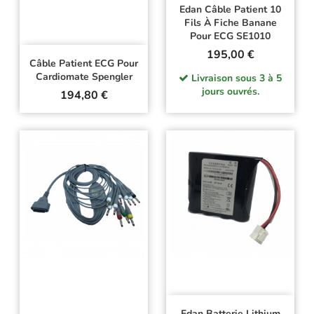
Edan Câble Patient 10
Fils À Fiche Banane
Pour ECG SE1010
Prix
195,00 €
Câble Patient ECG Pour
Cardiomate Spengler
Livraison sous 3 à 5
jours ouvrés.
Prix
194,80 €
Edan Batterie Lithium