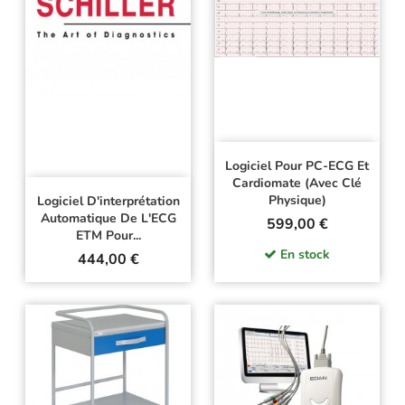
Logiciel Pour PC-ECG Et
Cardiomate (avec Clé
Physique)
Logiciel D'interprétation
Automatique De L'ECG
Prix
599,00 €
ETM Pour...
En stock
Prix
444,00 €