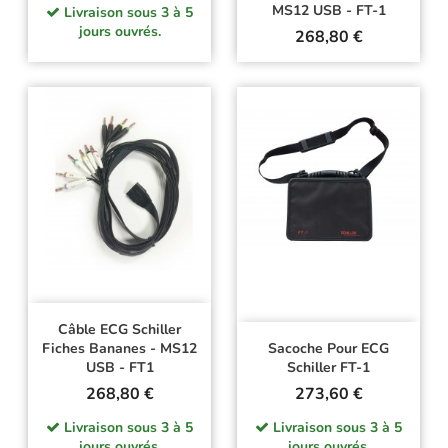
MS12 USB - FT-1
Livraison sous 3 à 5
jours ouvrés.
Prix
268,80 €
Câble ECG Schiller
Fiches Bananes - MS12
Sacoche Pour ECG
USB - FT1
Schiller FT-1
Prix
Prix
268,80 €
273,60 €
Livraison sous 3 à 5
Livraison sous 3 à 5
jours ouvrés.
jours ouvrés.