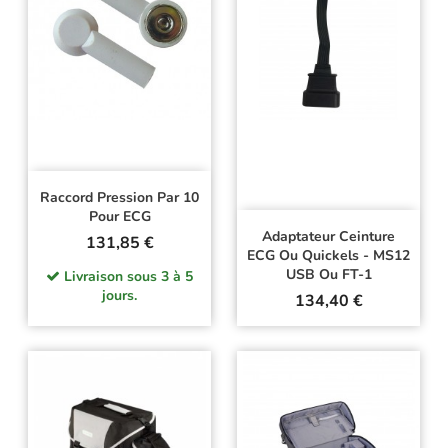
Raccord Pression Par 10
Pour ECG
Adaptateur Ceinture
Prix
131,85 €
ECG Ou Quickels - MS12
USB Ou FT-1
Livraison sous 3 à 5
jours.
Prix
134,40 €