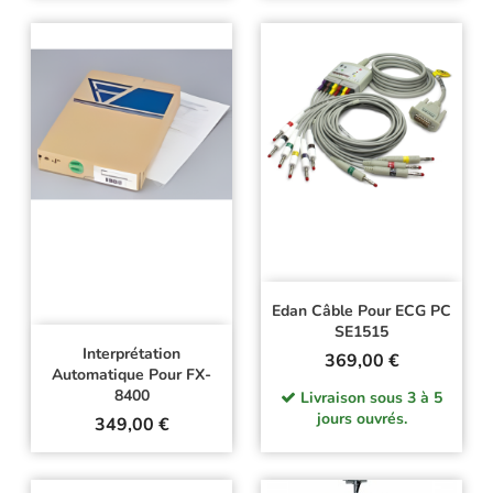
Edan Câble Pour ECG PC
SE1515
Interprétation
Prix
369,00 €
Automatique Pour FX-
8400
Livraison sous 3 à 5
jours ouvrés.
Prix
349,00 €