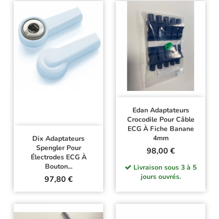
Edan Adaptateurs
Crocodile Pour Câble
ECG À Fiche Banane
4mm
Dix Adaptateurs
Spengler Pour
Prix
98,00 €
Électrodes ECG À
Bouton...
Livraison sous 3 à 5
jours ouvrés.
Prix
97,80 €