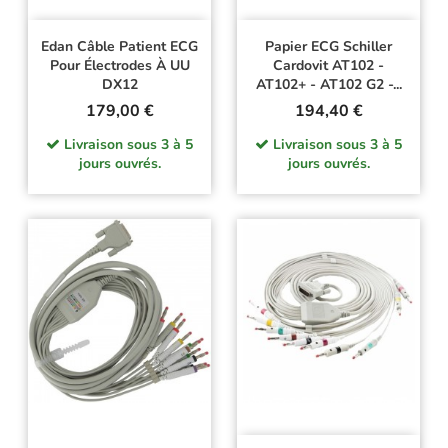
Edan Câble Patient ECG
Papier ECG Schiller
Pour Électrodes À UU
Cardovit AT102 -
DX12
AT102+ - AT102 G2 -...
Prix
Prix
179,00 €
194,40 €
Livraison sous 3 à 5
Livraison sous 3 à 5
jours ouvrés.
jours ouvrés.