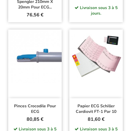
Spengler 210mm X
20mm Pour ECG...
Livraison sous 3 à 5
jours.
Prix
76,56 €
Pinces Crocodile Pour
Papier ECG Schiller
ECG
Cardiovit FT-1 Par 10
Prix
Prix
80,85 €
81,60 €
Livraison sous 3 à 5
Livraison sous 3 à 5