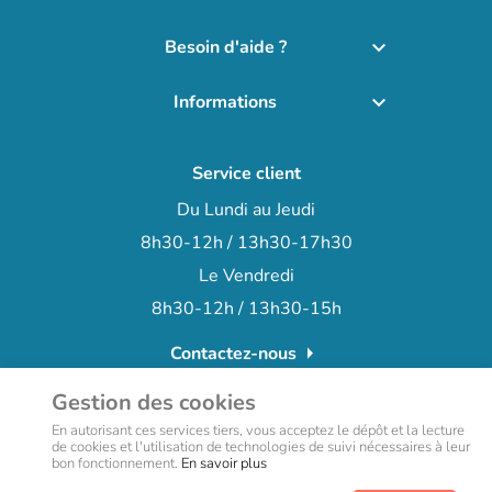
Besoin d'aide ?

Informations

Service client
Du Lundi au Jeudi
8h30-12h / 13h30-17h30
Le Vendredi
8h30-12h / 13h30-15h
arrow_right
Contactez-nous
+33 (0)3 66 72 15 78
phone
Gestion des cookies
En autorisant ces services tiers, vous acceptez le dépôt et la lecture
de cookies et l'utilisation de technologies de suivi nécessaires à leur
bon fonctionnement.
En savoir plus