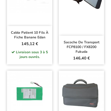
Cable Patient 10 Fils À
Fiche Banane Edan
Sacoche De Transport
Prix
145,12 €
FCP8100 / FX8200
Fukuda
Livraison sous 3 à 5
jours ouvrés.
Prix
146,40 €